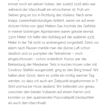
immer noch ein aktiver Vulkan, der zuletzt 2016 aktiv war,
während der Iztaccíhuatl ein erloschener ist. Früh um
Sieben ging es los in Richtung des Vulkans. Nach einer
knapp zweieinhalbstündigen Anfahrt, waren wir auf einer
stolzen Höhe von 3990 Metern Das höchste der Gefühle
in meiner bisherigen Alpinkarriere waren gerade einmal
3300 Meter. Ich hatte den Aufstieg auf die späteren 4375
Meter in der Tat nicht so anstrengend vorgestellt. Denn vor
allem nach Pausen merkte man die dünne Luft schon
deutlich und so pumpten die Teilnehmer – mich
eingeschlossen – schon ordentlich. Kurios war die
Bekleidung der Mexikaner. Teils in kurzen Hosen oder mit
Cowboy-Stiefeln ausgerüstet, ging es den Berg hinauf. Wir
hatten aber Glück, denn es sollte ein richtig warmer Tag
werden, so dass ich auch am Zielpunkt angekommen in T-
Shirt und kurzer Hose dastand. Wir befanden uns genau
zwischen den beiden Vulkanen auf einem Kamm und
konnten so den qualmenden Popocatépetl beobachten
als auch den Iztaccíhuatl.