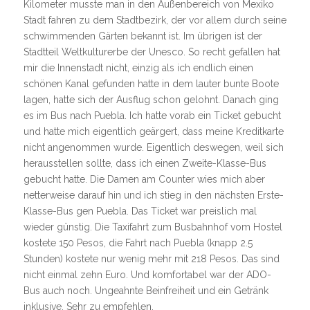
Kilometer musste man in den Außenbereich von Mexiko
Stadt fahren zu dem Stadtbezirk, der vor allem durch seine
schwimmenden Gärten bekannt ist. Im übrigen ist der
Stadtteil Weltkulturerbe der Unesco. So recht gefallen hat
mir die Innenstadt nicht, einzig als ich endlich einen
schönen Kanal gefunden hatte in dem lauter bunte Boote
lagen, hatte sich der Ausflug schon gelohnt. Danach ging
es im Bus nach Puebla. Ich hatte vorab ein Ticket gebucht
und hatte mich eigentlich geärgert, dass meine Kreditkarte
nicht angenommen wurde. Eigentlich deswegen, weil sich
herausstellen sollte, dass ich einen Zweite-Klasse-Bus
gebucht hatte. Die Damen am Counter wies mich aber
netterweise darauf hin und ich stieg in den nächsten Erste-
Klasse-Bus gen Puebla. Das Ticket war preislich mal
wieder günstig. Die Taxifahrt zum Busbahnhof vom Hostel
kostete 150 Pesos, die Fahrt nach Puebla (knapp 2.5
Stunden) kostete nur wenig mehr mit 218 Pesos. Das sind
nicht einmal zehn Euro. Und komfortabel war der ADO-
Bus auch noch. Ungeahnte Beinfreiheit und ein Getränk
inklusive. Sehr zu empfehlen.