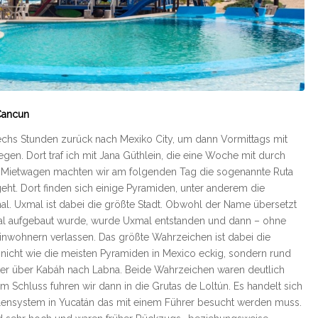
Cancun
sechs Stunden zurück nach Mexiko City, um dann Vormittags mit
egen. Dort traf ich mit Jana Güthlein, die eine Woche mit durch
m Mietwagen machten wir am folgenden Tag die sogenannte Ruta
eht. Dort finden sich einige Pyramiden, unter anderem die
. Uxmal ist dabei die größte Stadt. Obwohl der Name übersetzt
mal aufgebaut wurde, wurde Uxmal entstanden und dann – ohne
Einwohnern verlassen. Das größte Wahrzeichen ist dabei die
nicht wie die meisten Pyramiden in Mexico eckig, sondern rund
iter über Kabáh nach Labna. Beide Wahrzeichen waren deutlich
 Schluss fuhren wir dann in die Grutas de Loltún. Es handelt sich
lensystem in Yucatán das mit einem Führer besucht werden muss.