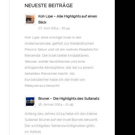
NEUESTE BEITRÄGE
Koh Lipe – Alle Highlights auf einen
Blick
27. Juni 2024 - 20:44
Koh Lipe, eine winzige Insel in der
Andamanensee, gehört zur thailändischen
Provinz Satun und ist ein wahres Paradies für
Reisende. Die Insel bietet kristallklares
Wasser, weiße Sandstrände und eine
entspannte Atmosphäre, die sie zu einem
beliebten Reiseziel macht. Als
Kurzabstecher habe ich die Insel von
Malaysia aus besucht.
Brunei – Die Highlights des Sultanats
18. Januar 2024 - 21:49
Anfang des Jahres 2024 habe ich das kleine
Sultanat Brunei auf der Insel Borneo besucht.
Die wichtigsten Sehenswürdigkeiten gibts
im Artikel.