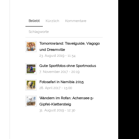
Beliebt
Kürzlich
Kommentare
Schlagworte
Tomorrowland: Travelguide, Viagogo
und Dreamville
23. August 2019 - 11:54
Gute Sportfotos ohne Sportmodus
7. November 2017 - 20:19
Fotosafari in Namibia 2015
28. April 2017 - 15:00
Wandern im Rofan: Achensee 5-
Gipfel-Klettersteig
31. August 2019 - 12:30