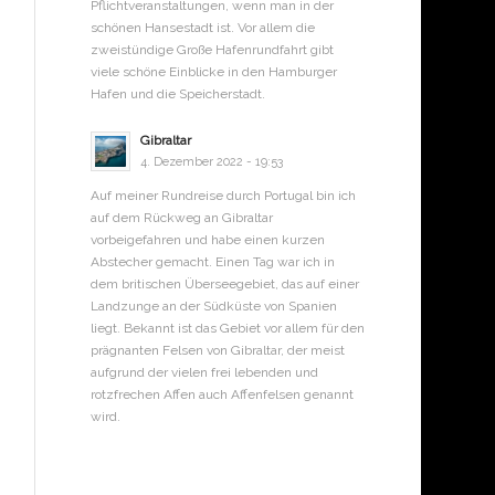
Pflichtveranstaltungen, wenn man in der
schönen Hansestadt ist. Vor allem die
zweistündige Große Hafenrundfahrt gibt
viele schöne Einblicke in den Hamburger
Hafen und die Speicherstadt.
Gibraltar
4. Dezember 2022 - 19:53
Auf meiner Rundreise durch Portugal bin ich
auf dem Rückweg an Gibraltar
vorbeigefahren und habe einen kurzen
Abstecher gemacht. Einen Tag war ich in
dem britischen Überseegebiet, das auf einer
Landzunge an der Südküste von Spanien
liegt. Bekannt ist das Gebiet vor allem für den
prägnanten Felsen von Gibraltar, der meist
aufgrund der vielen frei lebenden und
rotzfrechen Affen auch Affenfelsen genannt
wird.