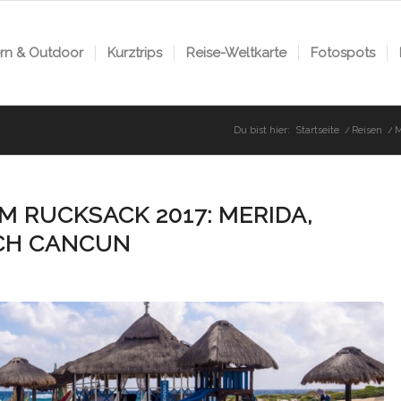
n & Outdoor
Kurztrips
Reise-Weltkarte
Fotospots
Du bist hier:
Startseite
/
Reisen
/
M
M RUCKSACK 2017: MERIDA,
CH CANCUN