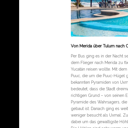
Von Merida über Tulum nach 
Per Bus ging es in der Nacht 
dem Flieger nach Merida zu fli
Yucatán reisen wollte. Mit de
Puuc, die um die Puuc-Hügel g
bekannten Pyramiden von Uxmal
bedeutet, dass die Stadt drei
richtigen Grund – von seinen 
Pyramide des Wahrsagers, die 
gebaut ist. Danach ging es we
weniger besucht als Uxmal. Zum
dabei um das gewaltigste Höh