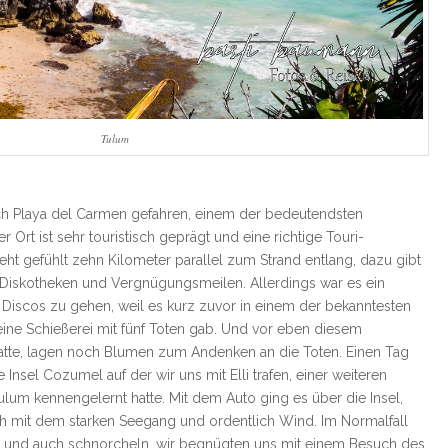
Tulum
ch Playa del Carmen gefahren, einem der bedeutendsten
r Ort ist sehr touristisch geprägt und eine richtige Touri-
ht gefühlt zehn Kilometer parallel zum Strand entlang, dazu gibt
n Diskotheken und Vergnügungsmeilen. Allerdings war es ein
iscos zu gehen, weil es kurz zuvor in einem der bekanntesten
eine Schießerei mit fünf Toten gab. Und vor eben diesem
atte, lagen noch Blumen zum Andenken an die Toten. Einen Tag
e Insel Cozumel auf der wir uns mit Elli trafen, einer weiteren
ulum kennengelernt hatte. Mit dem Auto ging es über die Insel,
ech mit dem starken Seegang und ordentlich Wind. Im Normalfall
n und auch schnorcheln. wir begnügten uns mit einem Besuch des