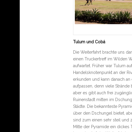
Tulum und Cobá
Die Weiterfahrt brachte uns d
einen Truckertreff im Wilden W
aufwartet. Früher war Tulum a
Handelsknotenpunkt an der Ri
erkunden und kann danach an d
aufpassen, denn viele Strände 
aber es gibt auch frei zugäng
Ruinenstadt mitten im Dschung
Städte. Die bekannteste Pyrami
über den Dschungel bietet, abe
sind zum einen sehr steil und
Mitte der Pyramide ein dickes