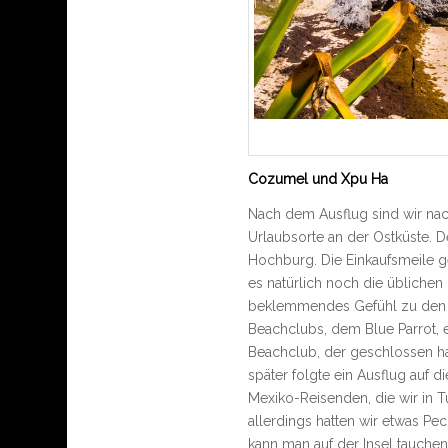
Cozumel und Xpu Ha
Nach dem Ausflug sind wir na
Urlaubsorte an der Ostküste. De
Hochburg. Die Einkaufsmeile ge
es natürlich noch die übliche
beklemmendes Gefühl zu den D
Beachclubs, dem Blue Parrot, 
Beachclub, der geschlossen h
später folgte ein Ausflug auf di
Mexiko-Reisenden, die wir in T
allerdings hatten wir etwas P
kann man auf der Insel tauche