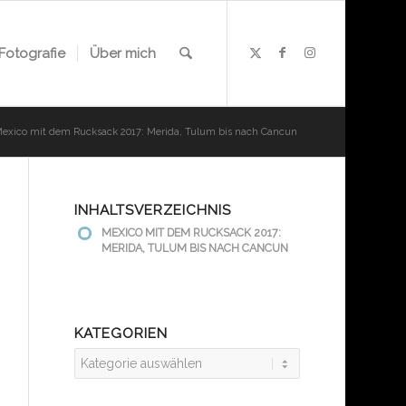
Fotografie
Über mich
exico mit dem Rucksack 2017: Merida, Tulum bis nach Cancun
INHALTSVERZEICHNIS
MEXICO MIT DEM RUCKSACK 2017:
MERIDA, TULUM BIS NACH CANCUN
KATEGORIEN
Kategorien