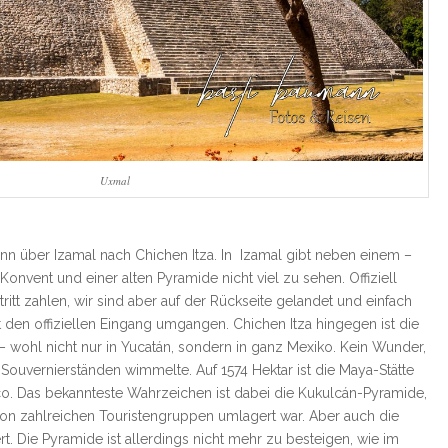
Uxmal
nn über Izamal nach Chichen Itza. In Izamal gibt neben einem –
nvent und einer alten Pyramide nicht viel zu sehen. Offiziell
itt zahlen, wir sind aber auf der Rückseite gelandet und einfach
den offiziellen Eingang umgangen. Chichen Itza hingegen ist die
 wohl nicht nur in Yucatán, sondern in ganz Mexiko. Kein Wunder,
 Souvernierständen wimmelte. Auf 1574 Hektar ist die Maya-Stätte
co. Das bekannteste Wahrzeichen ist dabei die Kukulcán-Pyramide,
 von zahlreichen Touristengruppen umlagert war. Aber auch die
. Die Pyramide ist allerdings nicht mehr zu besteigen, wie im