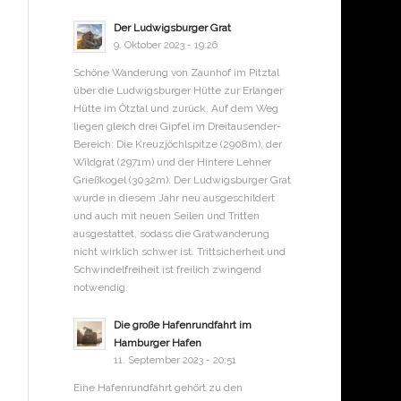
Der Ludwigsburger Grat
9. Oktober 2023 - 19:26
Schöne Wanderung von Zaunhof im Pitztal
über die Ludwigsburger Hütte zur Erlanger
Hütte im Ötztal und zurück. Auf dem Weg
liegen gleich drei Gipfel im Dreitausender-
Bereich: Die Kreuzjöchlspitze (2908m), der
Wildgrat (2971m) und der Hintere Lehner
Grießkogel (3032m). Der Ludwigsburger Grat
wurde in diesem Jahr neu ausgeschildert
und auch mit neuen Seilen und Tritten
ausgestattet, sodass die Gratwanderung
nicht wirklich schwer ist. Trittsicherheit und
Schwindelfreiheit ist freilich zwingend
notwendig.
Die große Hafenrundfahrt im
Hamburger Hafen
11. September 2023 - 20:51
Eine Hafenrundfahrt gehört zu den