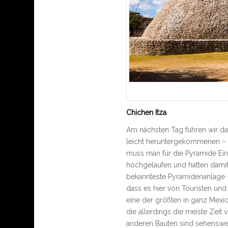
Chichen Itza
Am nächsten Tag fuhren wir da
leicht heruntergekommenen – Ko
muss man für die Pyramide Eintr
hochgelaufen und hatten damit 
bekannteste Pyramidenanlage –
dass es hier von Touristen und
eine der größten in ganz Mexi
die allerdings die meiste Zeit
anderen Bauten sind sehenswert