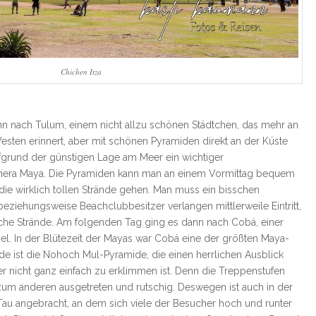
Chichen Itza
ann nach Tulum, einem nicht allzu schönen Städtchen, das mehr an
esten erinnert, aber mit schönen Pyramiden direkt an der Küste
ufgrund der günstigen Lage am Meer ein wichtiger
viera Maya. Die Pyramiden kann man an einem Vormittag bequem
ie wirklich tollen Strände gehen. Man muss ein bisschen
beziehungsweise Beachclubbesitzer verlangen mittlerweile Eintritt,
liche Strände. Am folgenden Tag ging es dann nach Cobá, einer
el. In der Blütezeit der Mayas war Cobá eine der größten Maya-
de ist die Nohoch Mul-Pyramide, die einen herrlichen Ausblick
r nicht ganz einfach zu erklimmen ist. Denn die Treppenstufen
 zum anderen ausgetreten und rutschig. Deswegen ist auch in der
 Tau angebracht, an dem sich viele der Besucher hoch und runter