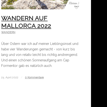
WANDERN AUF
MALLORCA 2022
WANDERN
Über Ostern war ich auf meiner Lieblingsinsel und
habe vier Wanderungen gemacht - von kurz bis
lang und von relativ leicht bis richtig anstrengend.
Und einen schönen Sonnenaufgang am Cap
Formentor gab es natürlich auch.
25. April 2022
/
0 Kommentare