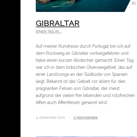
GIBRALTAR
EINEN TAG IN...
Auf meiner Rundreise durch Portugal bin ich auf
dem Rückweg an Gibraltar vorbeigefahren und
habe einen kurzen Abstecher gemacht. Einen Tag
war ich in dem britischen Überseegebiet, das auf
einer Landzunge an der Südküste von Spanien
liegt. Bekannt ist das Gebiet vor allem für den
prägnanten Felsen von Gibraltar, der meist
aufgrund der vielen frei lebenden und rotzfrechen
Affen auch Affenfelsen genannt wird.
4. Dezember 2022
/
0 Kommentare