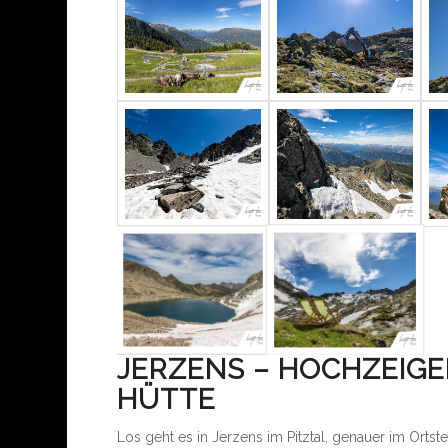
JERZENS – HOCHZEIGE
HÜTTE
Los geht es in Jerzens im Pitztal, genauer im Ortst