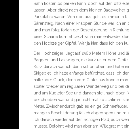
Bahn kostenlos parken kann, doch auf den offizielle
lassen. Aber direkt nach dem kleinen Badeweiher g
Parkplätze waren. Von dort aus geht es immer in R
Bärensteig. Nach einer knappen Stunde war ich an
und man folgt fortan der Beschilderung in Richtun
einer Scharte kommt. Jetzt kann man entweder de
den Hochzeiger Gipfel. War ja klar, dass ich den 
Der Hochzeiger liegt auf 2560 Metern Höhe und läs
Baggern und Lastwagen, die kurz unter dem Gipfel ih
Kurz danach war ich dann schon oben und hatte ein
Skigebiet. Ich hatte anfangs befürchtet, dass ic
hatte aber Glück, denn vom Gipfel aus konnte man 
später wieder am regulären Wanderweg und bei de
und am Kugleter See und danach steil nach oben. 
beschrieben war und gar nicht mal so schlimm klan
Meter. Zwischendurch gab es einige Schneefelder, 
mangels Beschilderung falsch abgebogen und mu
ich danach wieder auf den richtigen Pfad, auch w
musste. Belohnt wird man aber am Wildgrat mit ein