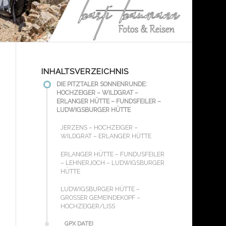
INHALTSVERZEICHNIS
DIE PITZTALER SONNENRUNDE:
HOCHZEIGER – WILDGRAT –
ERLANGER HÜTTE – FUNDSFEILER –
LUDWIGSBURGER HÜTTE
JERZENS – HOCHZEIGER –
WILDGRAT – ERLANGER HÜTTE
ERLANGER HÜTTE – FUNDUSFEILER
– LEHNERJOCH – LUDWIGSBURGER
HÜTTE
LUDWIGSBURGER HÜTTE –
GROSSER GEMEINDEKOPF – H
OCHZEIGER/LISS
GPX DATEI