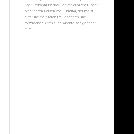
liegt. Bekannt ist das Gebiet vor allem für den
prägnanten Felsen von Gibraltar, der meist
aufgrund der vielen frei lebenden und
rotzfrechen Affen auch Affenfelsen genannt
wird.