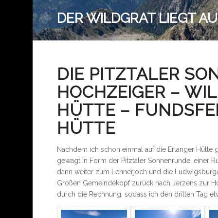
DER WILDGRAT LIEGT AU
DIE PITZTALER S
HOCHZEIGER – WI
HÜTTE – FUNDSFE
HÜTTE
Nachdem ich schon einmal auf die Erlanger Hütte g
gewagt in Form der Pitztaler Sonnenrunde, einer R
dann weiter zum Lehnerjoch und die Ludwigsburger
Großen Gemeindekopf zurück nach Jerzens zur Hoc
durch die Rechnung, sodass ich den dritten Tag e