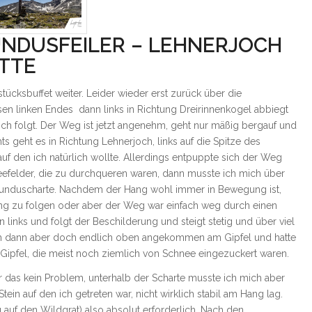
UNDUSFEILER – LEHNERJOCH
TTE
cksbuffet weiter. Leider wieder erst zurück über die
en linken Endes dann links in Richtung Dreirinnenkogel abbiegt
ch folgt. Der Weg ist jetzt angenehm, geht nur mäßig bergauf und
geht es in Richtung Lehnerjoch, links auf die Spitze des
uf den ich natürlich wollte. Allerdings entpuppte sich der Weg
hneefelder, die zu durchqueren waren, dann musste ich mich über
Funduscharte. Nachdem der Hang wohl immer in Bewegung ist,
ng zu folgen oder aber der Weg war einfach weg durch einen
 links und folgt der Beschilderung und steigt stetig und über viel
ch dann aber doch endlich oben angekommen am Gipfel und hatte
 Gipfel, die meist noch ziemlich von Schnee eingezuckert waren.
 das kein Problem, unterhalb der Scharte musste ich mich aber
tein auf den ich getreten war, nicht wirklich stabil am Hang lag.
ag auf den Wildgrat) also absolut erforderlich. Nach den