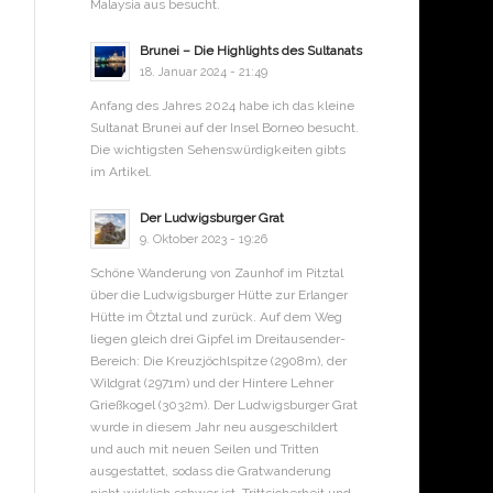
Malaysia aus besucht.
Brunei – Die Highlights des Sultanats
18. Januar 2024 - 21:49
Anfang des Jahres 2024 habe ich das kleine
Sultanat Brunei auf der Insel Borneo besucht.
Die wichtigsten Sehenswürdigkeiten gibts
im Artikel.
Der Ludwigsburger Grat
9. Oktober 2023 - 19:26
Schöne Wanderung von Zaunhof im Pitztal
über die Ludwigsburger Hütte zur Erlanger
Hütte im Ötztal und zurück. Auf dem Weg
liegen gleich drei Gipfel im Dreitausender-
Bereich: Die Kreuzjöchlspitze (2908m), der
Wildgrat (2971m) und der Hintere Lehner
Grießkogel (3032m). Der Ludwigsburger Grat
wurde in diesem Jahr neu ausgeschildert
und auch mit neuen Seilen und Tritten
ausgestattet, sodass die Gratwanderung