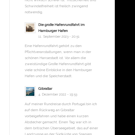
nicht wirklich schwer ist. Trittsicherheit und
Schwindelfreiheit ist freilich zwingend
notwendig.
Die große Hafenrundfahrt im
Hamburger Hafen
11. September 2023 - 20:51
Eine Hafenrundfahrt gehört zu den
Pflichtveranstaltungen, wenn man in der
schönen Hansestadt ist. Vor allem die
zweistündige Große Hafenrundfahrt gibt
viele schöne Einblicke in den Hamburger
Hafen und die Speicherstadt.
Gibraltar
4. Dezember 2022 - 19:53
Auf meiner Rundreise durch Portugal bin ich
auf dem Rückweg an Gibraltar
vorbeigefahren und habe einen kurzen
Abstecher gemacht. Einen Tag war ich in
dem britischen Überseegebiet, das auf einer
Landzunge an der Südküste von Spanien