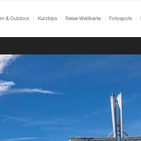
n & Outdoor
Kurztrips
Reise-Weltkarte
Fotospots