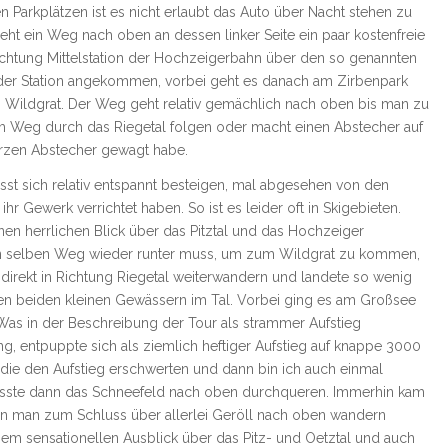
n Parkplätzen ist es nicht erlaubt das Auto über Nacht stehen zu
eht ein Weg nach oben an dessen linker Seite ein paar kostenfreie
ichtung Mittelstation der Hochzeigerbahn über den so genannten
 der Station angekommen, vorbei geht es danach am Zirbenpark
g Wildgrat. Der Weg geht relativ gemächlich nach oben bis man zu
m Weg durch das Riegetal folgen oder macht einen Abstecher auf
kurzen Abstecher gewagt habe.
st sich relativ entspannt besteigen, mal abgesehen von den
r Gewerk verrichtet haben. So ist es leider oft in Skigebieten.
en herrlichen Blick über das Pitztal und das Hochzeiger
h den selben Weg wieder runter muss, um zum Wildgrat zu kommen,
direkt in Richtung Riegetal weiterwandern und landete so wenig
n beiden kleinen Gewässern im Tal. Vorbei ging es am Großsee
Was in der Beschreibung der Tour als strammer Aufstieg
g, entpuppte sich als ziemlich heftiger Aufstieg auf knappe 3000
die den Aufstieg erschwerten und dann bin ich auch einmal
sste dann das Schneefeld nach oben durchqueren. Immerhin kam
enn man zum Schluss über allerlei Geröll nach oben wandern
em sensationellen Ausblick über das Pitz- und Oetztal und auch