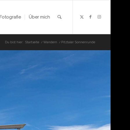
Fotografie
Über mich
Du bist hier:
Startseite
/
Wandern
/
Pitztaler Sonnenrunde