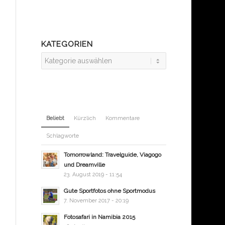
KATEGORIEN
Kategorien
Beliebt
Kürzlich
Kommentare
Schlagworte
Tomorrowland: Travelguide, Viagogo
und Dreamville
23. August 2019 - 11:54
Gute Sportfotos ohne Sportmodus
7. November 2017 - 20:19
Fotosafari in Namibia 2015