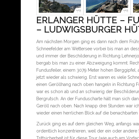
ERLANGER HÜTTE – F
– LUDWIGSBURGER HÜ
Am nächsten Morgen ging es dann nach dem Frühstü
Schneefelder am Wettersee vorbei bis man an dess
und immer der Beschilderung in Richtung Lehnerjo
bergab bis man zu einer Abzweigung kommt. Rechts 
Fundusfeiler, einem 3079 Meter hohen Berggipfel, a
jetzt wieder als schwierig. Erst waren es viele Sc
einen Geröllhang nach oben hangeln in Richtung 
war es schon ab und an schwierig der Beschilderu
Bergrutsch. An der Funduscharte hält man sich dann
Geröll nach oben. Nach knapp drei Stunden war i
wieder einen herrlichen Blick auf die benachbarten
Zurück ging es auf dem gleichen Weg, anfangs war
ordentlich konzentrieren, weil der ein oder andere S
Trittsicherheit ist für diese Tour (wie auch am Vort