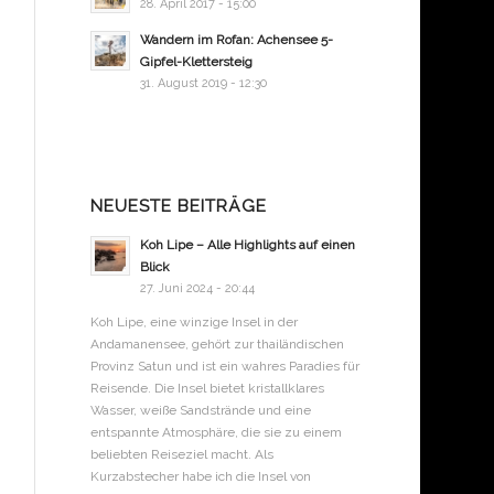
28. April 2017 - 15:00
Wandern im Rofan: Achensee 5-
Gipfel-Klettersteig
31. August 2019 - 12:30
NEUESTE BEITRÄGE
Koh Lipe – Alle Highlights auf einen
Blick
27. Juni 2024 - 20:44
Koh Lipe, eine winzige Insel in der
Andamanensee, gehört zur thailändischen
Provinz Satun und ist ein wahres Paradies für
Reisende. Die Insel bietet kristallklares
Wasser, weiße Sandstrände und eine
entspannte Atmosphäre, die sie zu einem
beliebten Reiseziel macht. Als
Kurzabstecher habe ich die Insel von