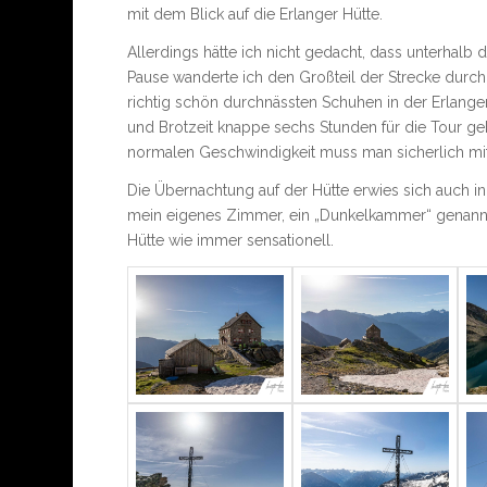
mit dem Blick auf die Erlanger Hütte.
Allerdings hätte ich nicht gedacht, dass unterhalb
Pause wanderte ich den Großteil der Strecke durch
richtig schön durchnässten Schuhen in der Erlang
und Brotzeit knappe sechs Stunden für die Tour geb
normalen Geschwindigkeit muss man sicherlich mit
Die Übernachtung auf der Hütte erwies sich auch in
mein eigenes Zimmer, ein „Dunkelkammer“ genanntes
Hütte wie immer sensationell.