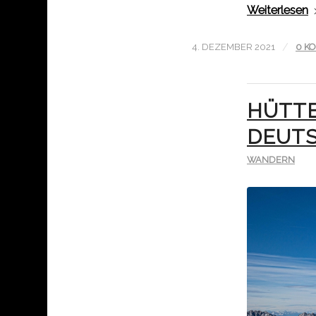
Weiterlesen
/
4. DEZEMBER 2021
0 K
HÜTT
DEUTS
WANDERN