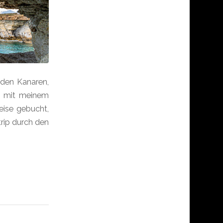
 den Kanaren,
n mit meinem
eise gebucht,
rip durch den