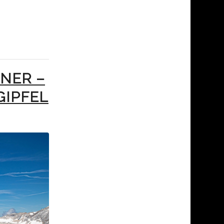
NER –
IPFEL