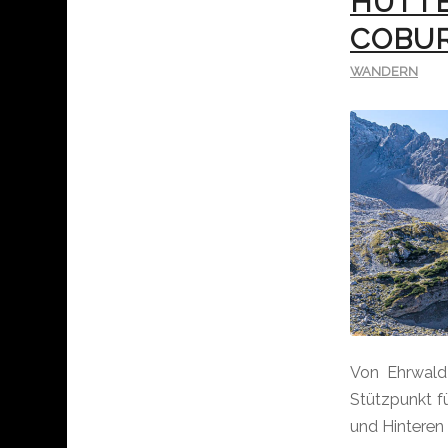
HÜTT
COBU
WANDERN
Von Ehrwald 
Stützpunkt f
und Hinteren