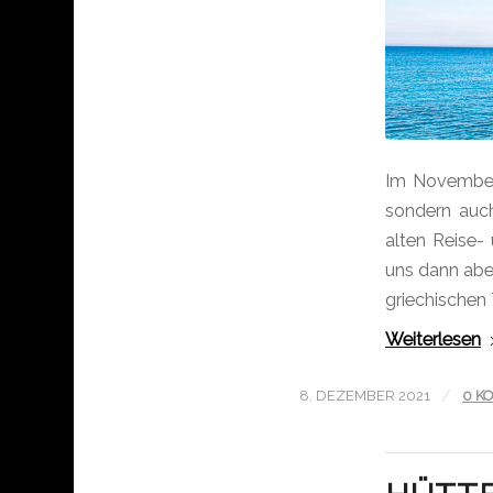
Im November 
sondern auc
alten Reise-
uns dann abe
griechischen
Weiterlesen
/
8. DEZEMBER 2021
0 K