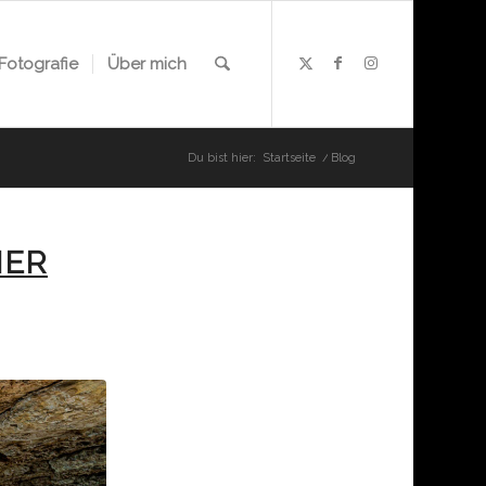
Fotografie
Über mich
Du bist hier:
Startseite
/
Blog
HER