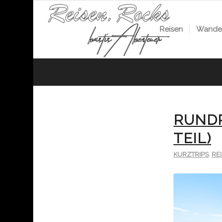
Reisen
Wander
RUNDR
TEIL)
KURZTRIPS
,
RE