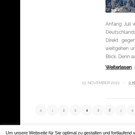
Anfang Juli 
Deutschlands
Direkt gege
weitgehen un
Blick. Denn a
Weiterlesen
/
13. NOVEMBER 2021
0 
«
‹
2
3
4
5
6
›
»
Um unsere Webseite für Sie optimal zu gestalten und fortlaufen