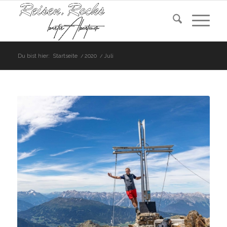
Du bist hier:
Startseite
/
2020
/
Juli